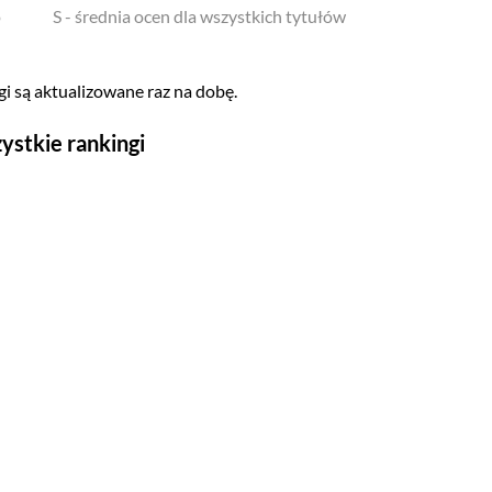
o
S - średnia ocen dla wszystkich tytułów
i są aktualizowane raz na dobę.
ystkie rankingi
Seriale
Top 500
Polskie
Gry wideo
Top 500
Nowości
Kompozytorów
Scenografów