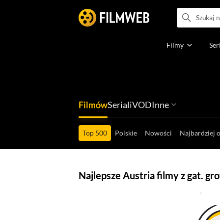
Filmy
Ser
Filmów
Seriali
VOD
Inne
Ludzi filmu
Programów
Ról filmowych
Ról serialowyc
Box Office'ów
Gier wideo
Top 500
Polskie
Nowości
Najbardziej 
Najlepsze Austria filmy z gat. g