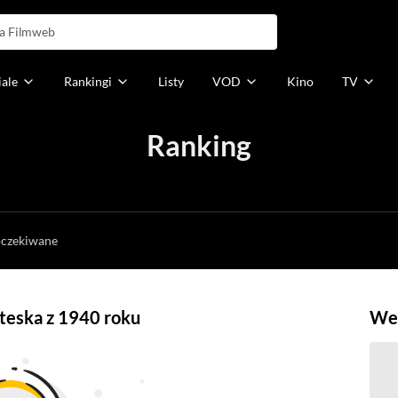
iale
Rankingi
Listy
VOD
Kino
TV
Ranking
h
oczekiwane
roteska z 1940 roku
Weź