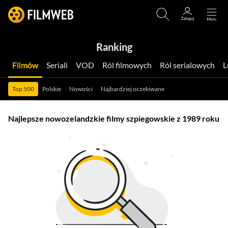
Ranking
Filmów
Seriali
VOD
Ról filmowych
Ról serialowych
Top 500
Polskie
Nowości
Najbardziej oczekiwane
Najlepsze nowozelandzkie filmy szpiegowskie z 1989 roku