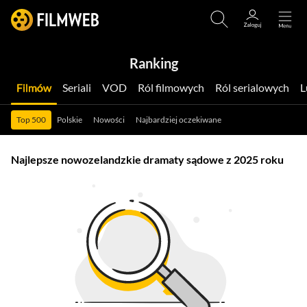
Ranking
Filmów
Seriali
VOD
Ról filmowych
Ról serialowych
Top 500
Polskie
Nowości
Najbardziej oczekiwane
Najlepsze nowozelandzkie dramaty sądowe z 2025 roku