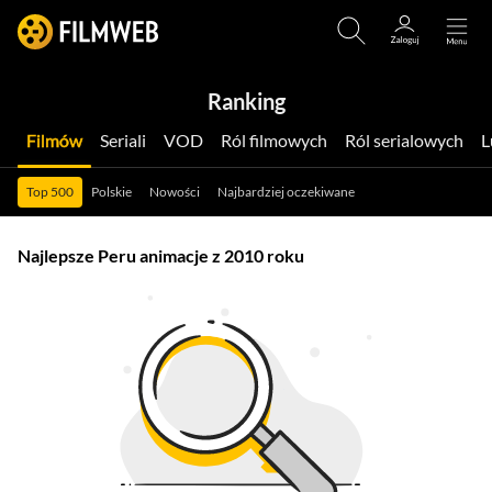
Ranking
Filmów
Seriali
VOD
Ról filmowych
Ról serialowych
Top 500
Polskie
Nowości
Najbardziej oczekiwane
Najlepsze Peru animacje z 2010 roku