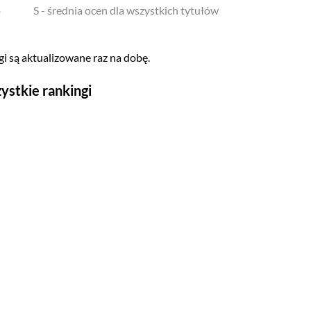
o
S - średnia ocen dla wszystkich tytułów
i są aktualizowane raz na dobę.
ystkie rankingi
Seriale
Top 500
Polskie
Gry wideo
Top 500
Nowości
Kompozytorów
Scenografów