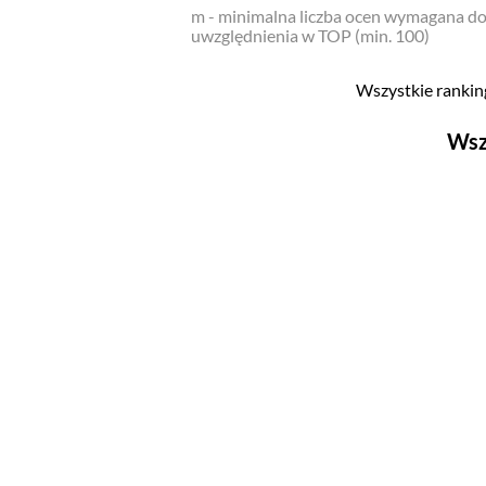
m - minimalna liczba ocen wymagana d
uwzględnienia w TOP (min. 100)
Wszystkie ranking
Wsz
Filmy
Top 500
Polskie
Nowości
Programy
Top 500
Polskie
Ludzie filmu
Aktorów
Aktorek