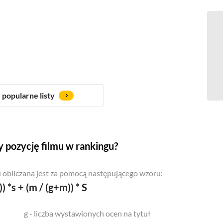
popularne listy
 pozycję filmu w rankingu?
 obliczana jest za pomocą następującego wzoru:
)) *s + (m / (g+m)) * S
g - liczba wystawionych ocen na tytuł