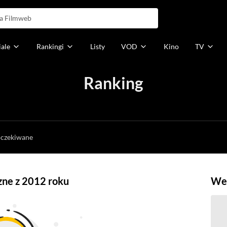
iale
Rankingi
Listy
VOD
Kino
TV
Ranking
h
oczekiwane
czne z 2012 roku
Weź