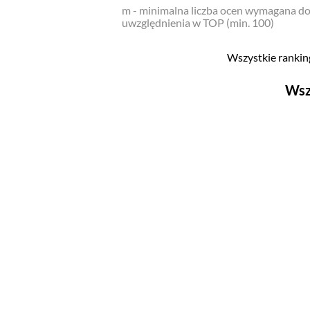
m - minimalna liczba ocen wymagana d
uwzględnienia w TOP (min. 100)
Wszystkie ranking
Wsz
Filmy
Top 500
Polskie
Nowości
Programy
Top 500
Polskie
Ludzie filmu
Aktorów
Aktorek