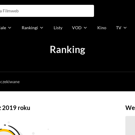
iale
Rankingi
Listy
VOD
Kino
TV
Ranking
h
oczekiwane
 z 2019 roku
Weź