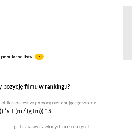
popularne listy
 pozycję filmu w rankingu?
 obliczana jest za pomocą następującego wzoru:
)) *s + (m / (g+m)) * S
g - liczba wystawionych ocen na tytuł