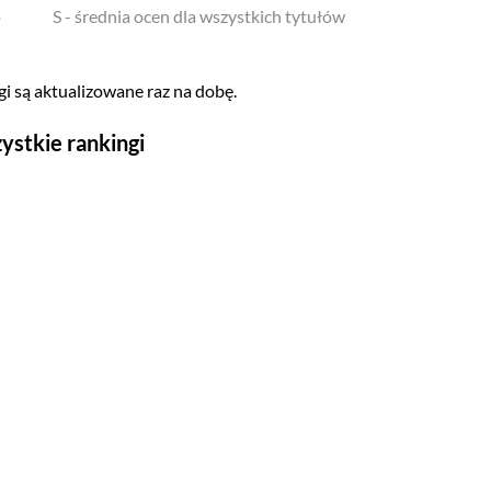
o
S - średnia ocen dla wszystkich tytułów
i są aktualizowane raz na dobę.
ystkie rankingi
Seriale
Top 500
Polskie
Gry wideo
Top 500
Nowości
Kompozytorów
Scenografów