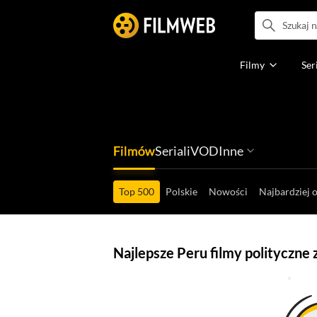
Filmy
Ser
Filmów
Seriali
VOD
Inne
Ludzi filmu
Programów
Ról filmowych
Ról serialowyc
Box Office'ów
Gier wideo
Top 500
Polskie
Nowości
Najbardziej 
Najlepsze Peru filmy polityczne