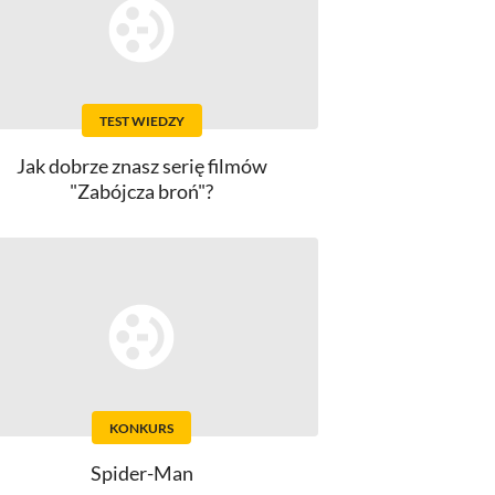
TEST WIEDZY
Jak dobrze znasz serię filmów
"Zabójcza broń"?
KONKURS
Spider-Man