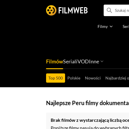
Filmy
Ser
Filmów
Seriali
VOD
Inne
Ludzi filmu
Programów
Ról filmowych
Ról serialowyc
Box Office'ów
Gier wideo
Top 500
Polskie
Nowości
Najbardziej 
Najlepsze Peru filmy dokumenta
Brak filmów z wystarczającą liczbą oc
Poniższe filmy pasują do wybranych filt