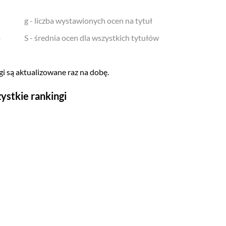
g - liczba wystawionych ocen na tytuł
o
S - średnia ocen dla wszystkich tytułów
i są aktualizowane raz na dobę.
ystkie rankingi
Seriale
Top 500
Polskie
Gry wideo
Top 500
Nowości