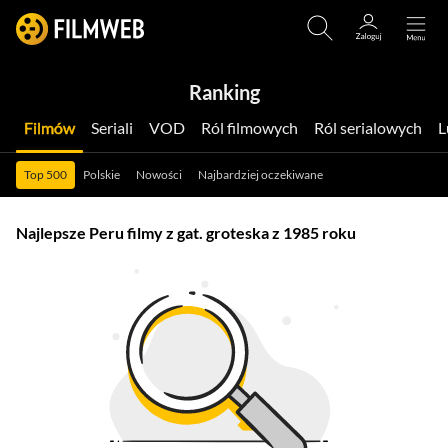
Ranking
Filmów
Seriali
VOD
Ról filmowych
Ról serialowych
Top 500
Polskie
Nowości
Najbardziej oczekiwane
Najlepsze Peru filmy z gat. groteska z 1985 roku