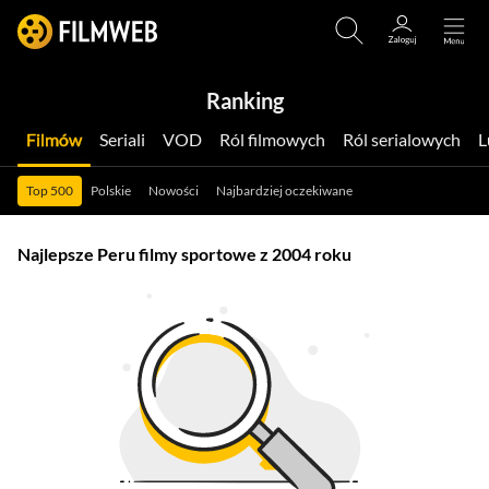
Ranking
Filmów
Seriali
VOD
Ról filmowych
Ról serialowych
Top 500
Polskie
Nowości
Najbardziej oczekiwane
Najlepsze Peru filmy sportowe z 2004 roku