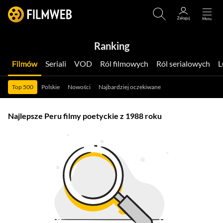
Ranking
Filmów
Seriali
VOD
Ról filmowych
Ról serialowych
Top 500
Polskie
Nowości
Najbardziej oczekiwane
Najlepsze Peru filmy poetyckie z 1988 roku