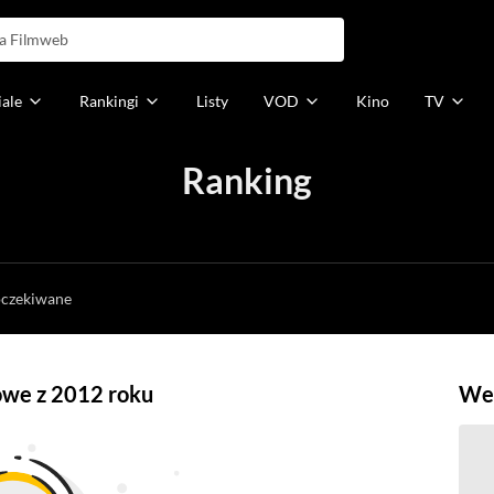
iale
Rankingi
Listy
VOD
Kino
TV
Ranking
h
oczekiwane
owe z 2012 roku
Weź