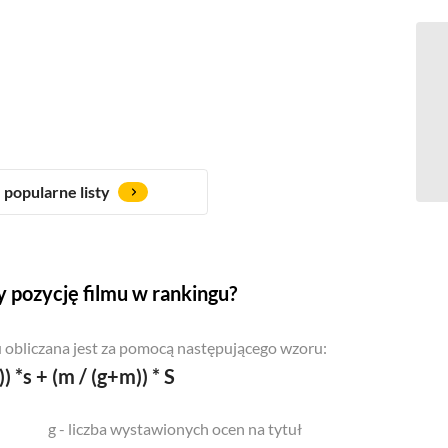
popularne listy
 pozycję filmu w rankingu?
 obliczana jest za pomocą następującego wzoru:
)) *s + (m / (g+m)) * S
g - liczba wystawionych ocen na tytuł