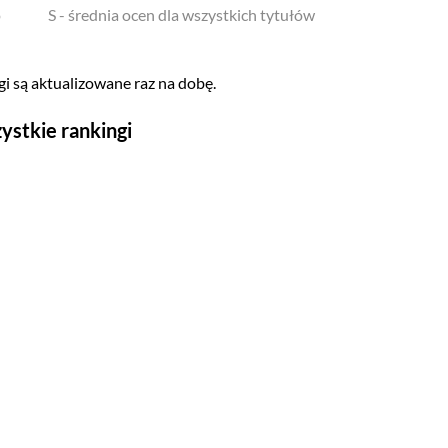
o
S - średnia ocen dla wszystkich tytułów
i są aktualizowane raz na dobę.
ystkie rankingi
Seriale
Top 500
Polskie
Gry wideo
Top 500
Nowości
Kompozytorów
Scenografów