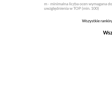
m - minimalna liczba ocen wymagana d
uwzględnienia w TOP (min. 100)
Wszystkie ranking
Wsz
Filmy
Top 500
Polskie
Nowości
Programy
Top 500
Polskie
Ludzie filmu
Aktorów
Aktorek