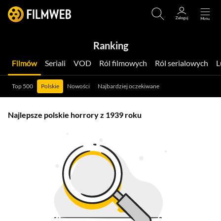
Ranking
Filmów
Seriali
VOD
Ról filmowych
Ról serialowych
Top 500
Polskie
Nowości
Najbardziej oczekiwane
Najlepsze polskie horrory z 1939 roku