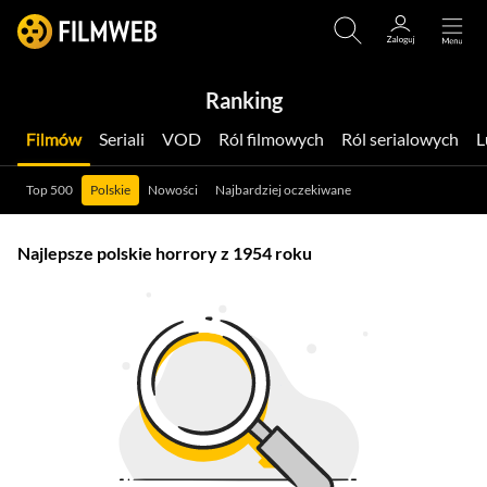
Ranking
Filmów
Seriali
VOD
Ról filmowych
Ról serialowych
Top 500
Polskie
Nowości
Najbardziej oczekiwane
Najlepsze polskie horrory z 1954 roku