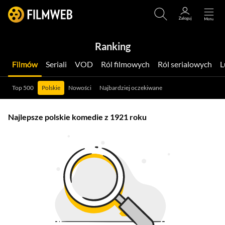
Ranking
Filmów
Seriali
VOD
Ról filmowych
Ról serialowych
Top 500
Polskie
Nowości
Najbardziej oczekiwane
Najlepsze polskie komedie z 1921 roku