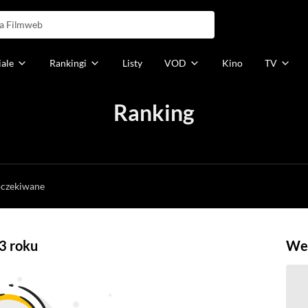
iale
Rankingi
Listy
VOD
Kino
TV
Ranking
h
oczekiwane
3 roku
Weź