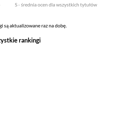
o
S - średnia ocen dla wszystkich tytułów
i są aktualizowane raz na dobę.
ystkie rankingi
Seriale
Top 500
Polskie
Gry wideo
Top 500
Nowości
Kompozytorów
Scenografów