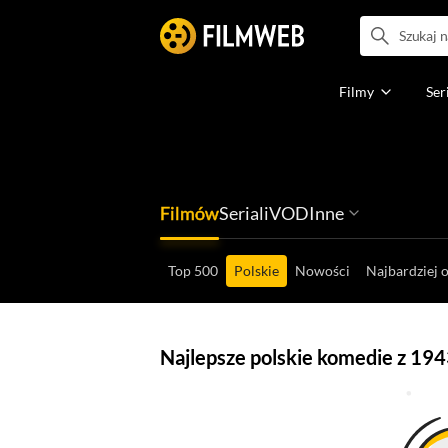
Filmy
Ser
Filmów
Seriali
VOD
Inne
Ludzi filmu
Programów
Ról filmowych
Ról serialowyc
Box Office'ów
Gier wideo
Top 500
Polskie
Nowości
Najbardziej 
Najlepsze polskie komedie z 194