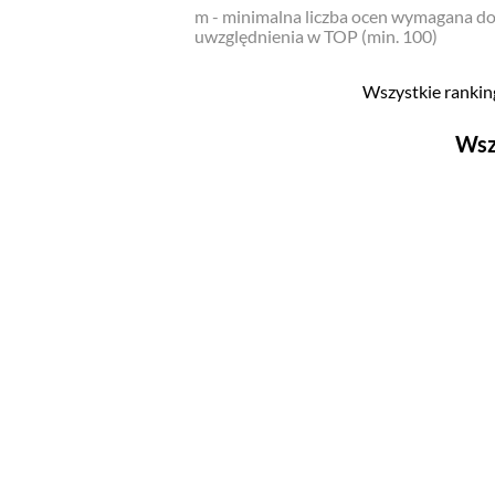
m - minimalna liczba ocen wymagana d
uwzględnienia w TOP (min. 100)
Wszystkie ranking
Wsz
Filmy
Top 500
Polskie
Nowości
Programy
Top 500
Polskie
Ludzie filmu
Aktorów
Aktorek