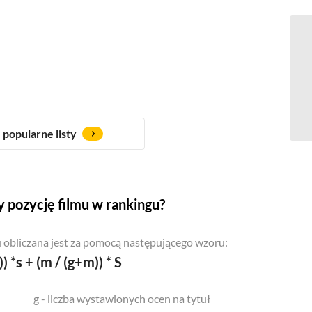
popularne listy
 pozycję filmu w rankingu?
 obliczana jest za pomocą następującego wzoru:
)) *s + (m / (g+m)) * S
g - liczba wystawionych ocen na tytuł