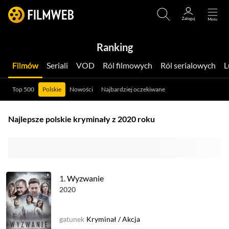
Ranking
Filmów
Seriali
VOD
Ról filmowych
Ról serialowych
Top 500
Polskie
Nowości
Najbardziej oczekiwane
Najlepsze polskie kryminały z 2020 roku
1.
Wyzwanie
2020
gatunek
Kryminał
/
Akcja