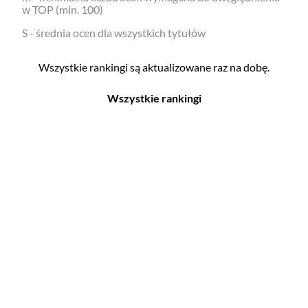
w TOP (min. 100)
S - średnia ocen dla wszystkich tytułów
Wszystkie rankingi są aktualizowane raz na dobę.
Wszystkie rankingi
Filmy
Seriale
Top 500
Top 500
Polskie
Polskie
Nowości
Programy
Gry wideo
Top 500
Top 500
Polskie
Nowości
Ludzie filmu
Aktorów
Scenografów