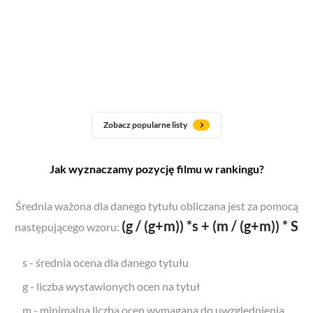
Zobacz popularne listy
Jak wyznaczamy pozycję filmu w rankingu?
Średnia ważona dla danego tytułu obliczana jest za pomocą
(g / (g+m)) *s + (m / (g+m)) * S
następującego wzoru:
s - średnia ocena dla danego tytułu
g - liczba wystawionych ocen na tytuł
m - minimalna liczba ocen wymagana do uwzględnienia