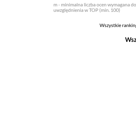
m - minimalna liczba ocen wymagana d
uwzględnienia w TOP (min. 100)
Wszystkie ranking
Wsz
Filmy
Top 500
Polskie
Nowości
Programy
Top 500
Polskie
Ludzie filmu
Aktorów
Aktorek