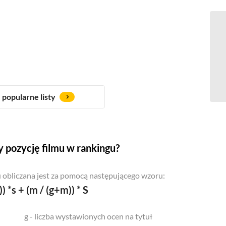
popularne listy
 pozycję filmu w rankingu?
 obliczana jest za pomocą następującego wzoru:
)) *s + (m / (g+m)) * S
g - liczba wystawionych ocen na tytuł