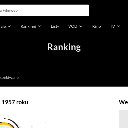
iale
Rankingi
Listy
VOD
Kino
TV
Ranking
h
oczekiwane
z 1957 roku
Weź