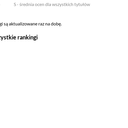
o
S - średnia ocen dla wszystkich tytułów
i są aktualizowane raz na dobę.
ystkie rankingi
Seriale
Top 500
Polskie
Gry wideo
Top 500
Nowości
Kompozytorów
Scenografów