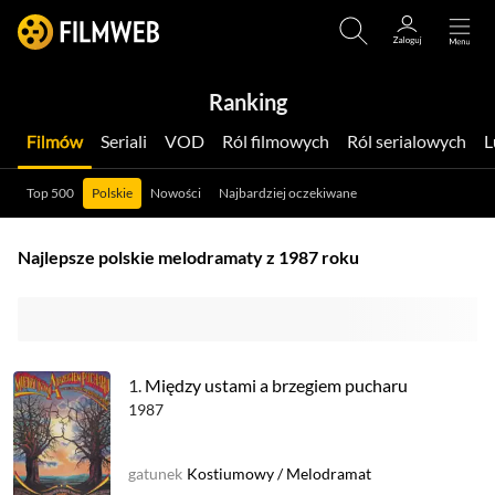
Ranking
Filmów
Seriali
VOD
Ról filmowych
Ról serialowych
Top 500
Polskie
Nowości
Najbardziej oczekiwane
Najlepsze polskie melodramaty z 1987 roku
1.
Między ustami a brzegiem pucharu
1987
gatunek
Kostiumowy
/
Melodramat