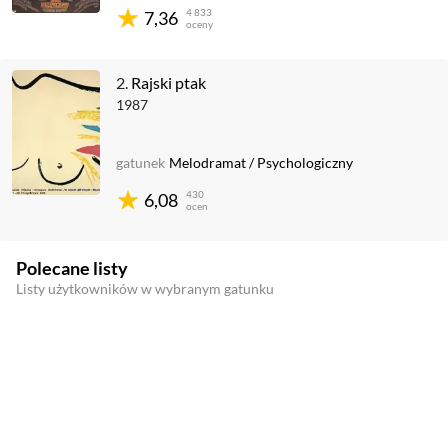
4 833
7,36
oceny
2.
Rajski ptak
1987
gatunek
Melodramat
/
Psychologiczny
430
6,08
ocen
Polecane listy
Listy użytkowników w wybranym gatunku