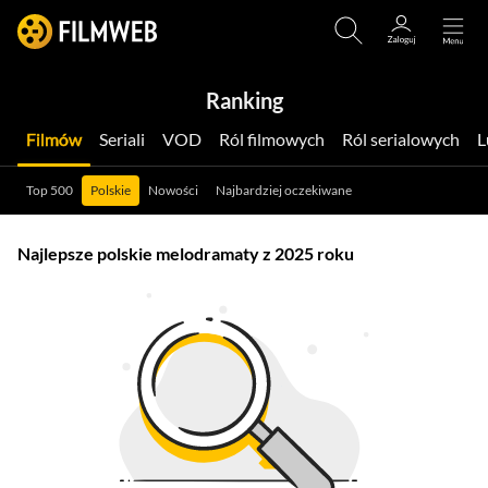
Ranking
Filmów
Seriali
VOD
Ról filmowych
Ról serialowych
Top 500
Polskie
Nowości
Najbardziej oczekiwane
Najlepsze polskie melodramaty z 2025 roku