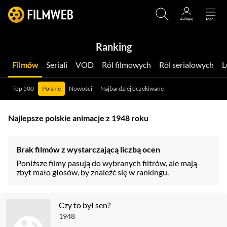
Ranking
Filmów
Seriali
VOD
Ról filmowych
Ról serialowych
Top 500
Polskie
Nowości
Najbardziej oczekiwane
Najlepsze polskie animacje z 1948 roku
Brak filmów z wystarczającą liczbą ocen
Poniższe filmy pasują do wybranych filtrów, ale mają
zbyt mało głosów, by znaleźć się w rankingu.
Czy to był sen?
1948