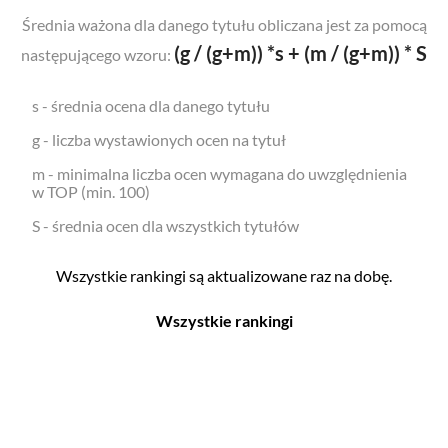
Średnia ważona dla danego tytułu obliczana jest za pomocą
(g / (g+m)) *s + (m / (g+m)) * S
następującego wzoru:
s - średnia ocena dla danego tytułu
g - liczba wystawionych ocen na tytuł
m - minimalna liczba ocen wymagana do uwzględnienia
w TOP (min. 100)
S - średnia ocen dla wszystkich tytułów
Wszystkie rankingi są aktualizowane raz na dobę.
Wszystkie rankingi
Filmy
Seriale
Top 500
Top 500
Polskie
Polskie
Nowości