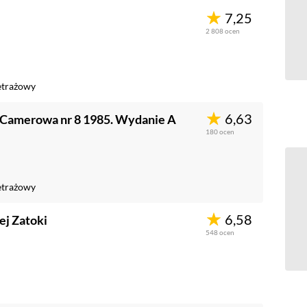
7,25
2 808
ocen
trażowy
6,63
-Camerowa nr 8 1985. Wydanie A
180
ocen
trażowy
6,58
j Zatoki
548
ocen