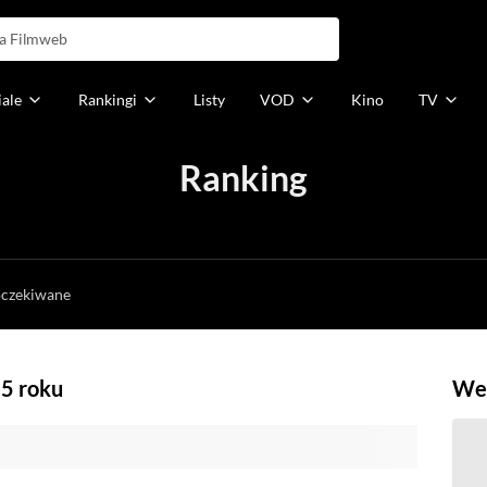
iale
Rankingi
Listy
VOD
Kino
TV
Ranking
h
oczekiwane
85 roku
Weź