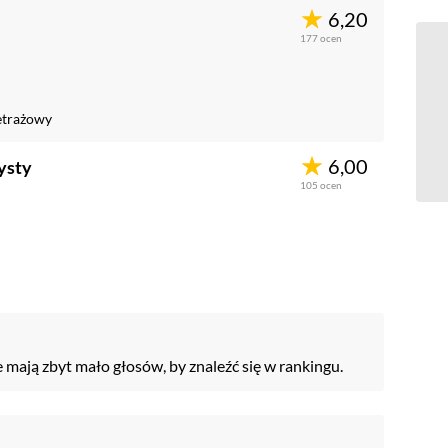
6,20
177
ocen
trażowy
6,00
tysty
105
ocen
e mają zbyt mało głosów, by znaleźć się w rankingu.