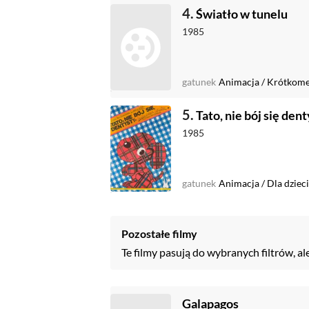
4.
Światło w tunelu
1985
gatunek
Animacja
/
Krótkome
5.
Tato, nie bój się den
1985
gatunek
Animacja
/
Dla dzieci
Pozostałe filmy
Te filmy pasują do wybranych filtrów, al
Galapagos