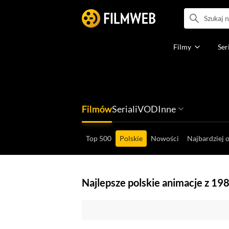
Filmy
Ser
Filmów
Seriali
VOD
Inne
Ludzi filmu
Programów
Ról filmowych
Ról serialowyc
Box Office'ów
Gier wideo
Top 500
Polskie
Nowości
Najbardziej 
Najlepsze polskie animacje z 19