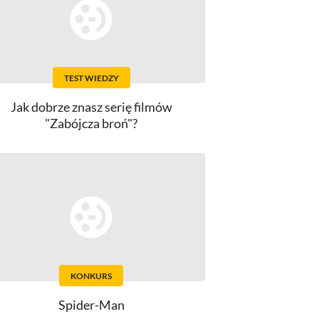
TEST WIEDZY
Jak dobrze znasz serię filmów
"Zabójcza broń"?
KONKURS
Spider-Man