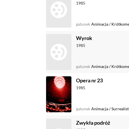
1985
gatunek
Animacja
/
Krótkome
Wyrok
1985
gatunek
Animacja
/
Krótkome
Opera nr 23
1985
gatunek
Animacja
/
Surrealis
Zwykła podróż