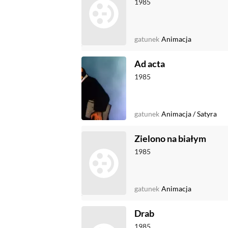
1985
gatunek
Animacja
Ad acta
1985
gatunek
Animacja
/
Satyra
Zielono na białym
1985
gatunek
Animacja
Drab
1985