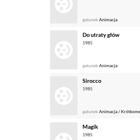
gatunek
Animacja
Do utraty głów
1985
gatunek
Animacja
Sirocco
1985
gatunek
Animacja
/
Krótkome
Magik
1985