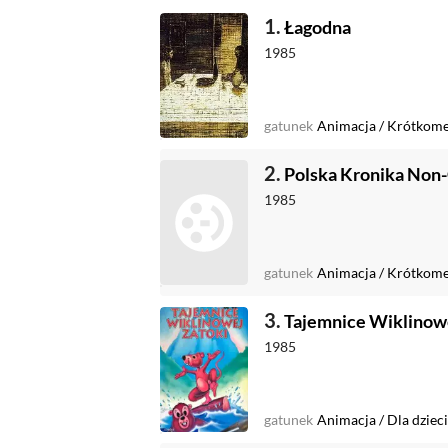
1.
Łagodna
1985
gatunek
Animacja
/
Krótkome
2.
Polska Kronika Non
1985
gatunek
Animacja
/
Krótkome
3.
Tajemnice Wiklinowe
1985
gatunek
Animacja
/
Dla dzieci