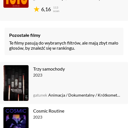
113
6,16
ocen
Pozostałe filmy
Te filmy pasują do wybranych filtrów, ale mają zbyt mało
głosów, by znaleźć się w rankingu.
Trzy samochody
2023
gatunek
Animacja
/
Dokumentalny
/
Krótkometrażowy
Cosmic Routine
2023