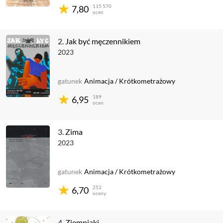
115 570
7,80
ocen
2.
Jak być męczennikiem
2023
gatunek
Animacja
/
Krótkometrażowy
189
6,95
ocen
3.
Zima
2023
gatunek
Animacja
/
Krótkometrażowy
252
6,70
oceny
4.
Ziemniaki