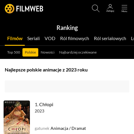
Ranking
Filmów
Seriali
VOD
Ról filmowych
Ról serialowych
Top 500
Polskie
Nowości
Najbardziej oczekiwane
Najlepsze polskie animacje z 2023 roku
1.
Chłopi
2023
gatunek
Animacja
/
Dramat