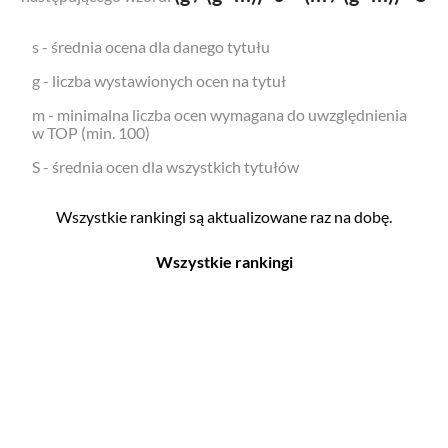
s - średnia ocena dla danego tytułu
g - liczba wystawionych ocen na tytuł
m - minimalna liczba ocen wymagana do uwzględnienia
w TOP (min. 100)
S - średnia ocen dla wszystkich tytułów
Wszystkie rankingi są aktualizowane raz na dobę.
Wszystkie rankingi
Filmy
Seriale
Top 500
Top 500
Polskie
Polskie
Nowości
Programy
Gry wideo