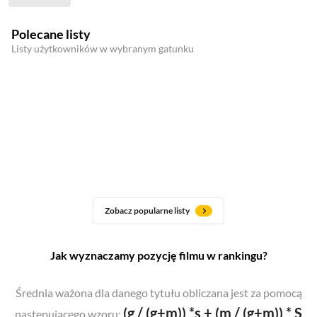
Polecane listy
Listy użytkowników w wybranym gatunku
Zobacz popularne listy
Jak wyznaczamy pozycję filmu w rankingu?
Średnia ważona dla danego tytułu obliczana jest za pomocą
(g / (g+m)) *s + (m / (g+m)) * S
następującego wzoru: