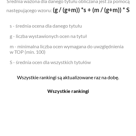
Średnia ważona dla danego tytułu obliczana jest za pomocą
(g / (g+m)) *s + (m / (g+m)) * S
następującego wzoru:
s - średnia ocena dla danego tytułu
g - liczba wystawionych ocen na tytuł
m - minimalna liczba ocen wymagana do uwzględnienia
w TOP (min. 100)
S - średnia ocen dla wszystkich tytułów
Wszystkie rankingi są aktualizowane raz na dobę.
Wszystkie rankingi
Filmy
Seriale
Top 500
Top 500
Polskie
Polskie
Nowości