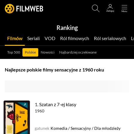
Ranking
Filmów
Seriali
VOD
Ról filmowych
Ról serialowych
Top 500
Polskie
Nowości
Najbardziej oczekiwane
Najlepsze polskie filmy sensacyjne z 1960 roku
1.
Szatan z 7-ej klasy
1960
gatunek
Komedia
/
Sensacyjny
/
Dla młodzieży