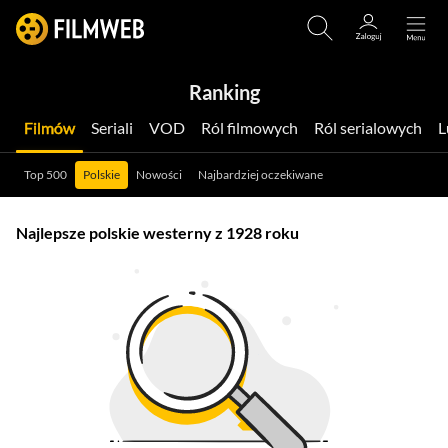
Ranking
Filmów
Seriali
VOD
Ról filmowych
Ról serialowych
Top 500
Polskie
Nowości
Najbardziej oczekiwane
Najlepsze polskie westerny z 1928 roku