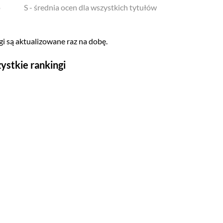
o
S - średnia ocen dla wszystkich tytułów
i są aktualizowane raz na dobę.
ystkie rankingi
Seriale
Top 500
Polskie
Gry wideo
Top 500
Nowości
Kompozytorów
Scenografów