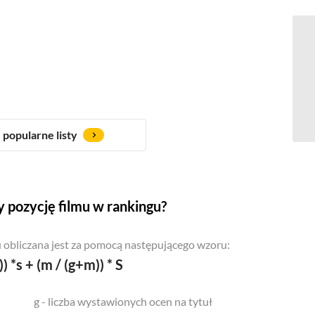
popularne listy
 pozycję filmu w rankingu?
 obliczana jest za pomocą następującego wzoru:
)) *s + (m / (g+m)) * S
g - liczba wystawionych ocen na tytuł