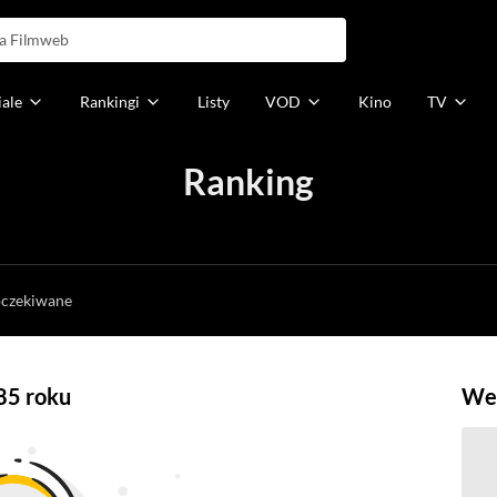
iale
Rankingi
Listy
VOD
Kino
TV
Ranking
h
oczekiwane
85 roku
Weź