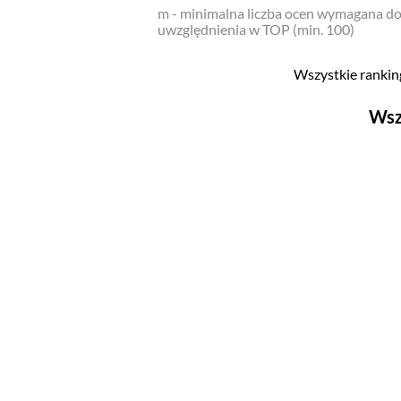
m - minimalna liczba ocen wymagana d
uwzględnienia w TOP (min. 100)
Wszystkie ranking
Wsz
Filmy
Top 500
Polskie
Nowości
Programy
Top 500
Polskie
Ludzie filmu
Aktorów
Aktorek