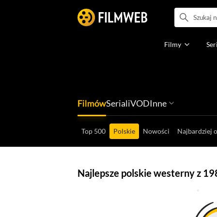
Filmy
Ser
Filmów
Seriali
VOD
Inne
Ludzi filmu
Programów
Ról filmowych
Ról serialowyc
Box Office'ów
Gier wideo
Top 500
Polskie
Nowości
Najbardziej 
Najlepsze polskie westerny z 19