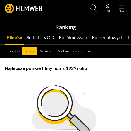
Ranking
Filmów
Seriali
VOD
Ról filmowych
Ról serialowych
Top 500
Polskie
Nowości
Najbardziej oczekiwane
Najlepsze polskie filmy noir z 1929 roku