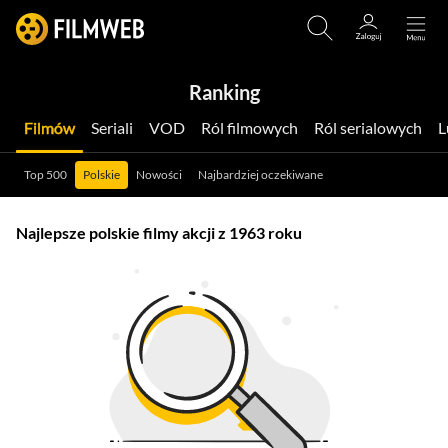
Ranking
Filmów
Seriali
VOD
Ról filmowych
Ról serialowych
Top 500
Polskie
Nowości
Najbardziej oczekiwane
Najlepsze polskie filmy akcji z 1963 roku