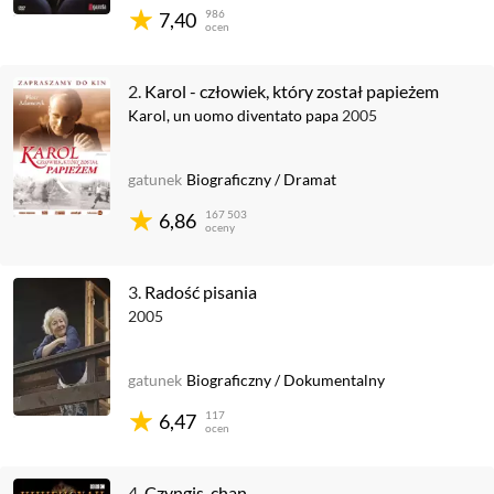
986
7,40
ocen
2.
Karol - człowiek, który został papieżem
Karol, un uomo diventato papa
2005
gatunek
Biograficzny
/
Dramat
167 503
6,86
oceny
3.
Radość pisania
2005
gatunek
Biograficzny
/
Dokumentalny
117
6,47
ocen
4.
Czyngis-chan