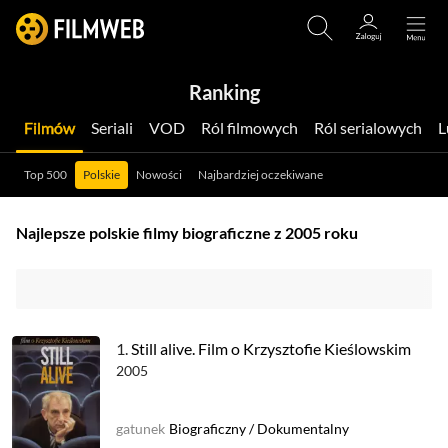
Ranking
Filmów
Seriali
VOD
Ról filmowych
Ról serialowych
Top 500
Polskie
Nowości
Najbardziej oczekiwane
Najlepsze polskie filmy biograficzne z 2005 roku
1.
Still alive. Film o Krzysztofie Kieślowskim
2005
gatunek
Biograficzny
/
Dokumentalny