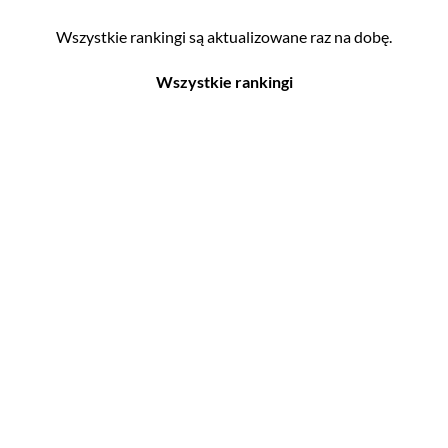
Wszystkie rankingi są aktualizowane raz na dobę.
Wszystkie rankingi
Filmy
Seriale
Top 500
Top 500
Polskie
Polskie
Nowości
Programy
Gry wideo
Top 500
Top 500
Polskie
Nowości
Ludzie filmu
Aktorów
Scenografów
Aktorek
Montażystów
Reżyserów
Kostiumografów
Scenarzystów
Dźwiękowców