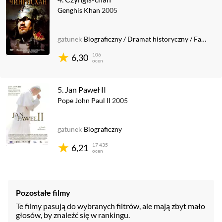
Genghis Khan
2005
gatunek
Biograficzny
/
Dramat historyczny
/
Fabularyzowany dok.
106
6,30
ocen
5.
Jan Paweł II
Pope John Paul II
2005
gatunek
Biograficzny
17 435
6,21
ocen
Pozostałe filmy
Te filmy pasują do wybranych filtrów, ale mają zbyt mało
głosów, by znaleźć się w rankingu.