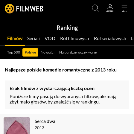
Ranking
Filmów
Seriali
VOD
Ról filmowych
Ról serialowych
Top 500
Polskie
Nowości
Najbardziej oczekiwane
Najlepsze polskie komedie romantyczne z 2013 roku
Brak filmów z wystarczającą liczbą ocen
Poniższe filmy pasują do wybranych filtrów, ale mają
zbyt mało głosów, by znaleźć się w rankingu.
Serca dwa
2013