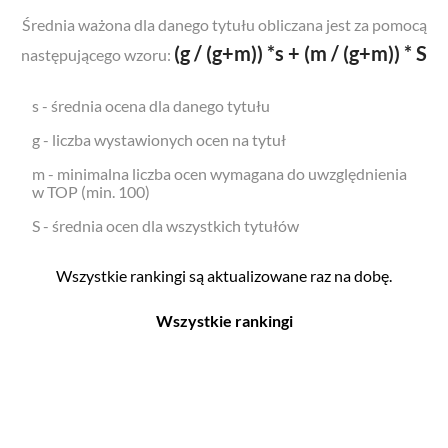
Średnia ważona dla danego tytułu obliczana jest za pomocą
(g / (g+m)) *s + (m / (g+m)) * S
następującego wzoru:
s - średnia ocena dla danego tytułu
g - liczba wystawionych ocen na tytuł
m - minimalna liczba ocen wymagana do uwzględnienia
w TOP (min. 100)
S - średnia ocen dla wszystkich tytułów
Wszystkie rankingi są aktualizowane raz na dobę.
Wszystkie rankingi
Filmy
Seriale
Top 500
Top 500
Polskie
Polskie
Nowości