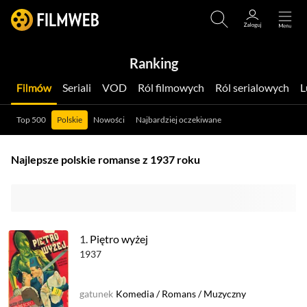
Ranking
Filmów
Seriali
VOD
Ról filmowych
Ról serialowych
Top 500
Polskie
Nowości
Najbardziej oczekiwane
Najlepsze polskie romanse z 1937 roku
1.
Piętro wyżej
1937
gatunek
Komedia
/
Romans
/
Muzyczny