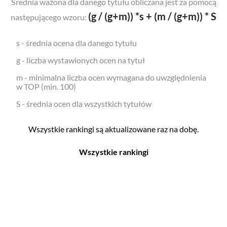
Średnia ważona dla danego tytułu obliczana jest za pomocą
(g / (g+m)) *s + (m / (g+m)) * S
następującego wzoru:
s - średnia ocena dla danego tytułu
g - liczba wystawionych ocen na tytuł
m - minimalna liczba ocen wymagana do uwzględnienia
w TOP (min. 100)
S - średnia ocen dla wszystkich tytułów
Wszystkie rankingi są aktualizowane raz na dobę.
Wszystkie rankingi
Filmy
Seriale
Top 500
Top 500
Polskie
Polskie
Nowości