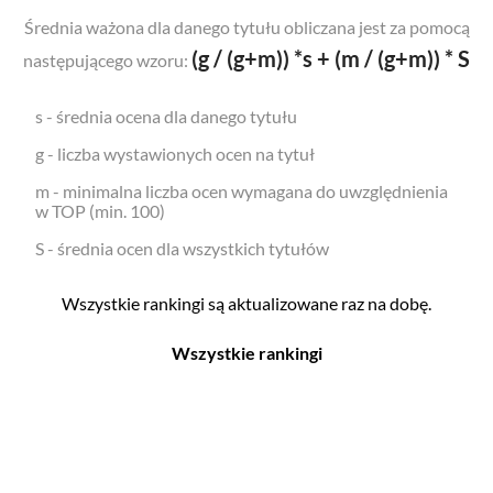
Średnia ważona dla danego tytułu obliczana jest za pomocą
(g / (g+m)) *s + (m / (g+m)) * S
następującego wzoru:
s - średnia ocena dla danego tytułu
g - liczba wystawionych ocen na tytuł
m - minimalna liczba ocen wymagana do uwzględnienia
w TOP (min. 100)
S - średnia ocen dla wszystkich tytułów
Wszystkie rankingi są aktualizowane raz na dobę.
Wszystkie rankingi
Filmy
Seriale
Top 500
Top 500
Polskie
Polskie
Nowości