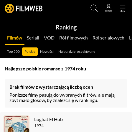
Ranking
Filmów
Seriali
VOD
Ról filmowych
Ról serialowych
Top 500
Polskie
Nowości
Najbardziej oczekiwane
Najlepsze polskie romanse z 1974 roku
Brak filmów z wystarczającą liczbą ocen
Poniższe filmy pasują do wybranych filtrów, ale mają
zbyt mało głosów, by znaleźć się w rankingu.
Loghat El Hob
1974