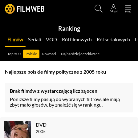
Ranking
Filmów
Seriali
VOD
Ról filmowych
Ról serialowych
Top 500
Polskie
Nowości
Najbardziej oczekiwane
Najlepsze polskie filmy polityczne z 2005 roku
Brak filmów z wystarczającą liczbą ocen
Poniższe filmy pasują do wybranych filtrów, ale mają
zbyt mało głosów, by znaleźć się w rankingu.
DVD
2005