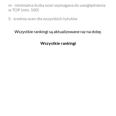
m - minimalna liczba ocen wymagana do uwzględnienia
w TOP (min. 100)
S - średnia ocen dla wszystkich tytułów
Wszystkie rankingi są aktualizowane raz na dobę.
Wszystkie rankingi
Filmy
Seriale
Top 500
Top 500
Polskie
Polskie
Nowości
Programy
Gry wideo
Top 500
Top 500
Polskie
Nowości
Ludzie filmu