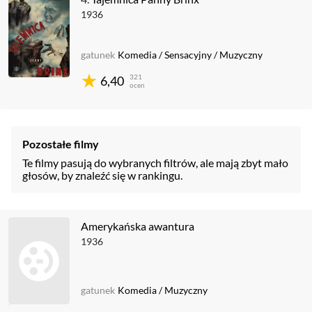
1936
gatunek
Komedia
/
Sensacyjny
/
Muzyczny
321
6,40
ocen
Pozostałe filmy
Te filmy pasują do wybranych filtrów, ale mają zbyt mało
głosów, by znaleźć się w rankingu.
Amerykańska awantura
1936
gatunek
Komedia
/
Muzyczny