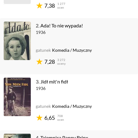
1 277
7,38
ocen
2.
Ada! To nie wypada!
1936
gatunek
Komedia
/
Muzyczny
3 272
7,28
oceny
3.
Jidł mit'n fidł
1936
gatunek
Komedia
/
Muzyczny
708
6,65
ocen
4.
Tajemnica Panny Brinx