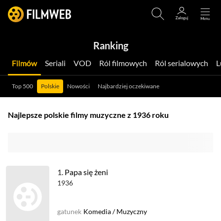
Ranking
Filmów
Seriali
VOD
Ról filmowych
Ról serialowych
Top 500
Polskie
Nowości
Najbardziej oczekiwane
Najlepsze polskie filmy muzyczne z 1936 roku
1.
Papa się żeni
1936
gatunek
Komedia
/
Muzyczny