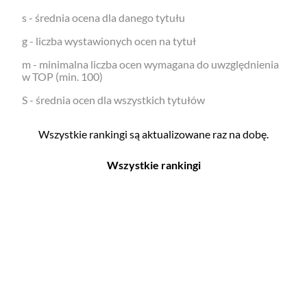
s - średnia ocena dla danego tytułu
g - liczba wystawionych ocen na tytuł
m - minimalna liczba ocen wymagana do uwzględnienia
w TOP (min. 100)
S - średnia ocen dla wszystkich tytułów
Wszystkie rankingi są aktualizowane raz na dobę.
Wszystkie rankingi
Filmy
Seriale
Top 500
Top 500
Polskie
Polskie
Nowości
Programy
Gry wideo
Top 500
Top 500