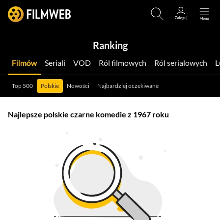
Ranking
Filmów
Seriali
VOD
Ról filmowych
Ról serialowych
Top 500
Polskie
Nowości
Najbardziej oczekiwane
Najlepsze polskie czarne komedie z 1967 roku