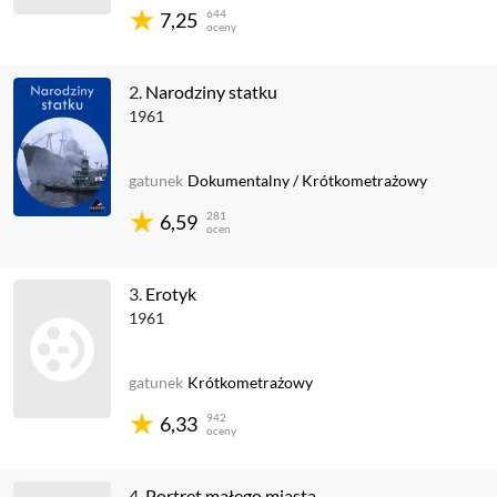
644
7,25
oceny
2.
Narodziny statku
1961
gatunek
Dokumentalny
/
Krótkometrażowy
281
6,59
ocen
3.
Erotyk
1961
gatunek
Krótkometrażowy
942
6,33
oceny
4.
Portret małego miasta