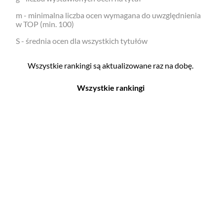
m - minimalna liczba ocen wymagana do uwzględnienia
w TOP (min. 100)
S - średnia ocen dla wszystkich tytułów
Wszystkie rankingi są aktualizowane raz na dobę.
Wszystkie rankingi
Filmy
Seriale
Top 500
Top 500
Polskie
Polskie
Nowości
Programy
Gry wideo
Top 500
Top 500
Polskie
Nowości
Ludzie filmu