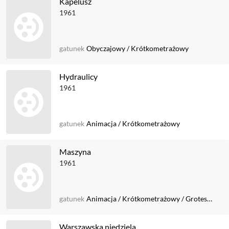
Kapelusz
1961
gatunek
Obyczajowy
/
Krótkometrażowy
Hydraulicy
1961
gatunek
Animacja
/
Krótkometrażowy
Maszyna
1961
gatunek
Animacja
/
Krótkometrażowy
/
Groteska filmowa
Warszawska niedziela