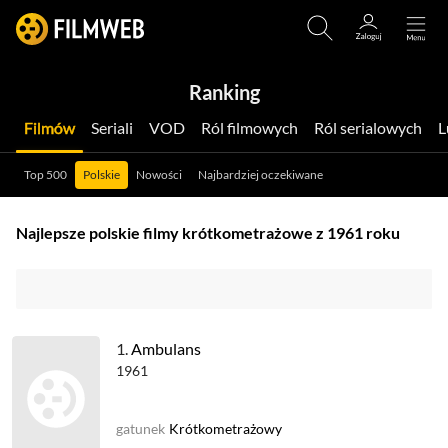
Ranking
Filmów
Seriali
VOD
Ról filmowych
Ról serialowych
Top 500
Polskie
Nowości
Najbardziej oczekiwane
Najlepsze polskie filmy krótkometrażowe z 1961 roku
1.
Ambulans
1961
gatunek
Krótkometrażowy