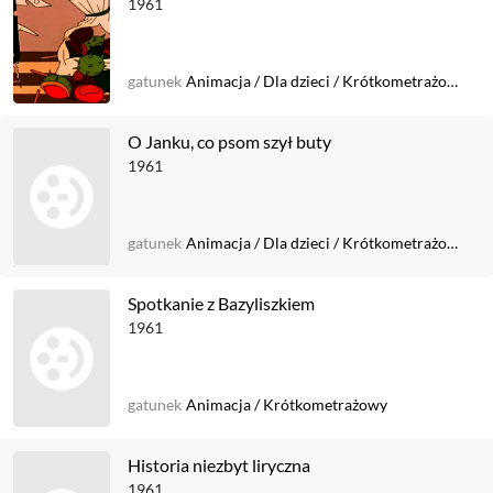
1961
gatunek
Animacja
/
Dla dzieci
/
Krótkometrażowy
O Janku, co psom szył buty
1961
gatunek
Animacja
/
Dla dzieci
/
Krótkometrażowy
Spotkanie z Bazyliszkiem
1961
gatunek
Animacja
/
Krótkometrażowy
Historia niezbyt liryczna
1961