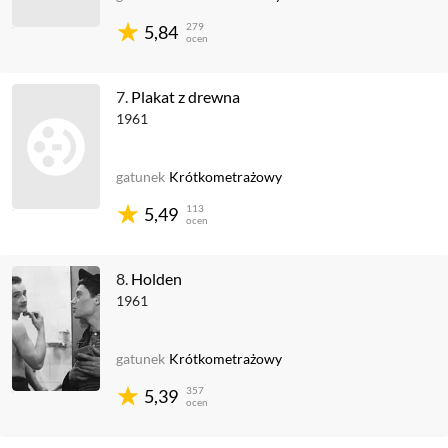
279
5,84
ocen
7.
Plakat z drewna
1961
gatunek
Krótkometrażowy
113
5,49
ocen
8.
Holden
1961
gatunek
Krótkometrażowy
357
5,39
ocen