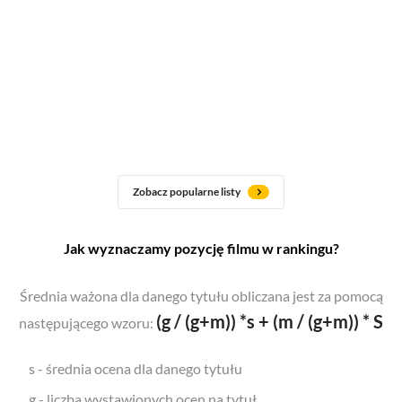
Zobacz popularne listy
Jak wyznaczamy pozycję filmu w rankingu?
Średnia ważona dla danego tytułu obliczana jest za pomocą
(g / (g+m)) *s + (m / (g+m)) * S
następującego wzoru:
s - średnia ocena dla danego tytułu
g - liczba wystawionych ocen na tytuł