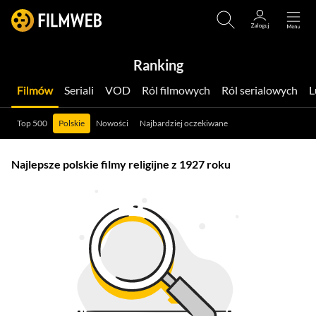
Ranking
Filmów
Seriali
VOD
Ról filmowych
Ról serialowych
Top 500
Polskie
Nowości
Najbardziej oczekiwane
Najlepsze polskie filmy religijne z 1927 roku