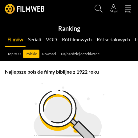
Ranking
Filmów
Seriali
VOD
Ról filmowych
Ról serialowych
Top 500
Polskie
Nowości
Najbardziej oczekiwane
Najlepsze polskie filmy biblijne z 1922 roku