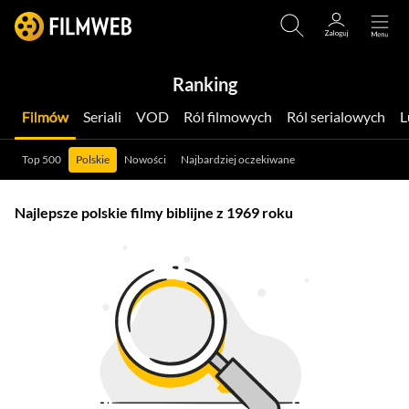
Ranking
Filmów
Seriali
VOD
Ról filmowych
Ról serialowych
Top 500
Polskie
Nowości
Najbardziej oczekiwane
Najlepsze polskie filmy biblijne z 1969 roku