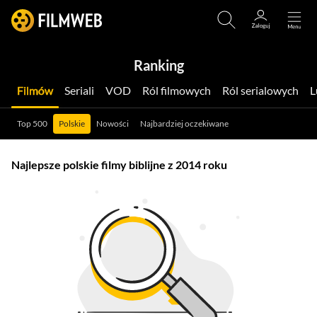
Ranking
Filmów
Seriali
VOD
Ról filmowych
Ról serialowych
Top 500
Polskie
Nowości
Najbardziej oczekiwane
Najlepsze polskie filmy biblijne z 2014 roku