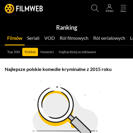
Ranking
Filmów
Seriali
VOD
Ról filmowych
Ról serialowych
Top 500
Polskie
Nowości
Najbardziej oczekiwane
Najlepsze polskie komedie kryminalne z 2015 roku