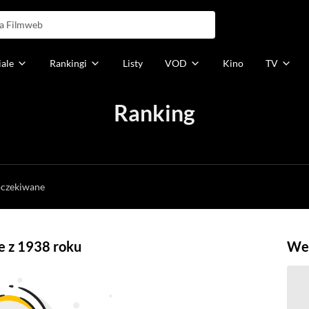
iale
Rankingi
Listy
VOD
Kino
TV
Ranking
h
oczekiwane
ne z 1938 roku
Weź