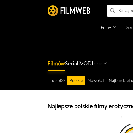
Filmy
Ser
Filmów
Seriali
VOD
Inne
Ludzi filmu
Programów
Ról filmowych
Ról serialowyc
Box Office'ów
Gier wideo
Top 500
Polskie
Nowości
Najbardziej 
Najlepsze polskie filmy erotycz