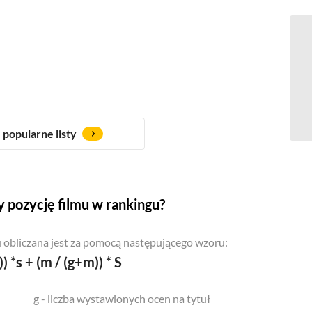
popularne listy
 pozycję filmu w rankingu?
 obliczana jest za pomocą następującego wzoru:
)) *s + (m / (g+m)) * S
g - liczba wystawionych ocen na tytuł