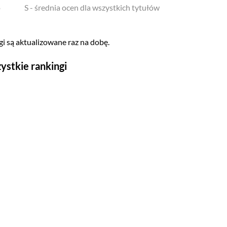
o
S - średnia ocen dla wszystkich tytułów
i są aktualizowane raz na dobę.
ystkie rankingi
Seriale
Top 500
Polskie
Gry wideo
Top 500
Nowości
Kompozytorów
Scenografów