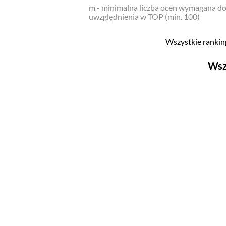
m - minimalna liczba ocen wymagana d
uwzględnienia w TOP (min. 100)
Wszystkie ranking
Wsz
Filmy
Top 500
Polskie
Nowości
Programy
Top 500
Polskie
Ludzie filmu
Aktorów
Aktorek