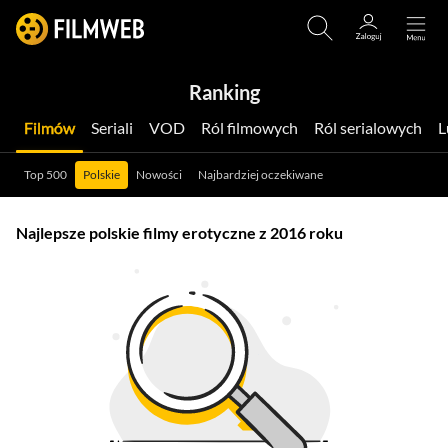
Ranking
Filmów
Seriali
VOD
Ról filmowych
Ról serialowych
Top 500
Polskie
Nowości
Najbardziej oczekiwane
Najlepsze polskie filmy erotyczne z 2016 roku