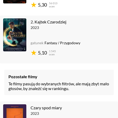
56 013
5,30
ocen
2.
Kajtek Czarodziej
2023
gatunek
Fantasy
/
Przygodowy
1 545
5,10
ocen
Pozostałe filmy
Te filmy pasują do wybranych filtrów, ale mają zbyt mało
głosów, by znaleźć się w rankingu.
Czary spod miary
2023