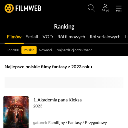
Ranking
Filmów
Seriali
VOD
Ról filmowych
Ról serialowych
Top 500
Polskie
Nowości
Najbardziej oczekiwane
Najlepsze polskie filmy fantasy z 2023 roku
1.
Akademia pana Kleksa
2023
gatunek
Familijny
/
Fantasy
/
Przygodowy