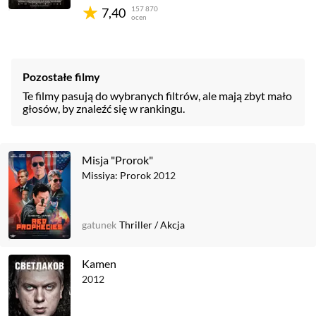
157 870
7,40
ocen
Pozostałe filmy
Te filmy pasują do wybranych filtrów, ale mają zbyt mało
głosów, by znaleźć się w rankingu.
Misja "Prorok"
Missiya: Prorok
2012
gatunek
Thriller
/
Akcja
Kamen
2012