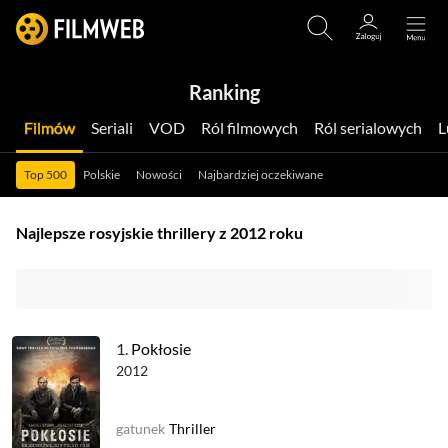
Ranking
Filmów
Seriali
VOD
Ról filmowych
Ról serialowych
Top 500
Polskie
Nowości
Najbardziej oczekiwane
Najlepsze rosyjskie thrillery z 2012 roku
1.
Pokłosie
2012
gatunek
Thriller