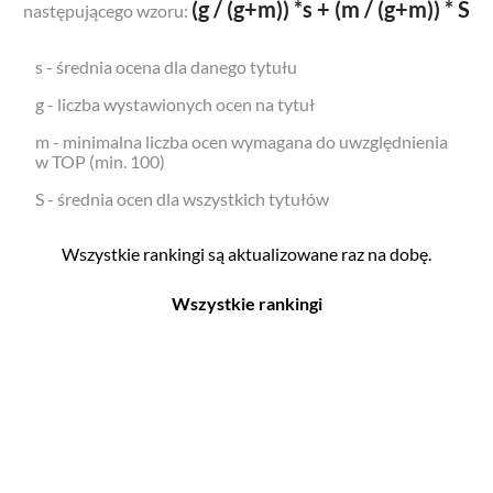
(g / (g+m)) *s + (m / (g+m)) * S
następującego wzoru:
s - średnia ocena dla danego tytułu
g - liczba wystawionych ocen na tytuł
m - minimalna liczba ocen wymagana do uwzględnienia
w TOP (min. 100)
S - średnia ocen dla wszystkich tytułów
Wszystkie rankingi są aktualizowane raz na dobę.
Wszystkie rankingi
Filmy
Seriale
Top 500
Top 500
Polskie
Polskie
Nowości
Programy
Gry wideo