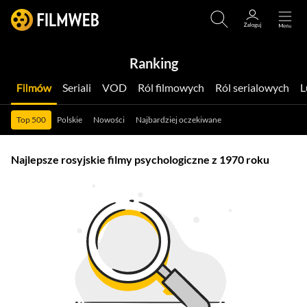
Ranking
Filmów
Seriali
VOD
Ról filmowych
Ról serialowych
Top 500
Polskie
Nowości
Najbardziej oczekiwane
Najlepsze rosyjskie filmy psychologiczne z 1970 roku