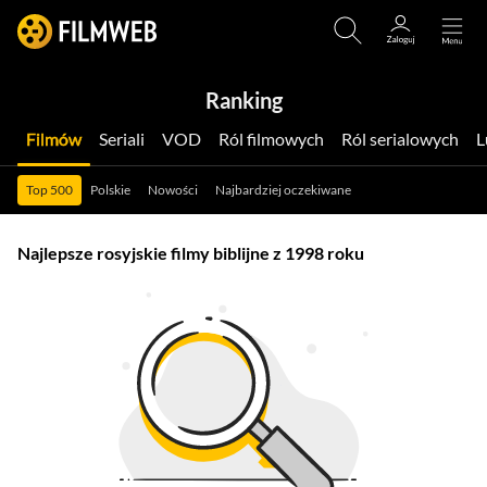
Ranking
Filmów
Seriali
VOD
Ról filmowych
Ról serialowych
Top 500
Polskie
Nowości
Najbardziej oczekiwane
Najlepsze rosyjskie filmy biblijne z 1998 roku