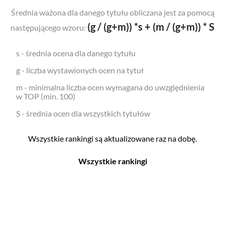
Średnia ważona dla danego tytułu obliczana jest za pomocą
(g / (g+m)) *s + (m / (g+m)) * S
następującego wzoru:
s - średnia ocena dla danego tytułu
g - liczba wystawionych ocen na tytuł
m - minimalna liczba ocen wymagana do uwzględnienia
w TOP (min. 100)
S - średnia ocen dla wszystkich tytułów
Wszystkie rankingi są aktualizowane raz na dobę.
Wszystkie rankingi
Filmy
Seriale
Top 500
Top 500
Polskie
Polskie
Nowości