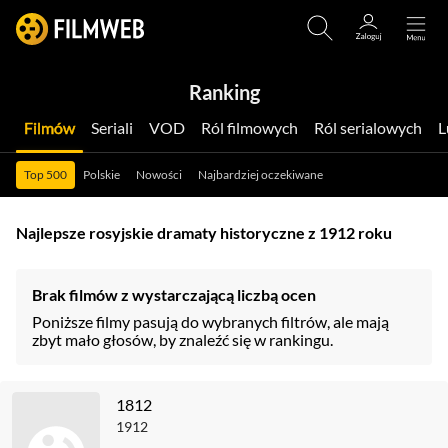
Ranking
Filmów
Seriali
VOD
Ról filmowych
Ról serialowych
Top 500
Polskie
Nowości
Najbardziej oczekiwane
Najlepsze rosyjskie dramaty historyczne z 1912 roku
Brak filmów z wystarczającą liczbą ocen
Poniższe filmy pasują do wybranych filtrów, ale mają
zbyt mało głosów, by znaleźć się w rankingu.
1812
1912