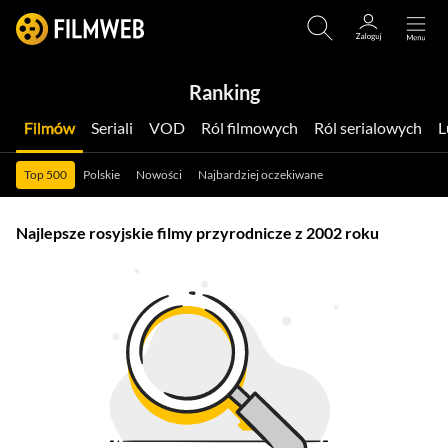
Ranking
Filmów
Seriali
VOD
Ról filmowych
Ról serialowych
Top 500
Polskie
Nowości
Najbardziej oczekiwane
Najlepsze rosyjskie filmy przyrodnicze z 2002 roku