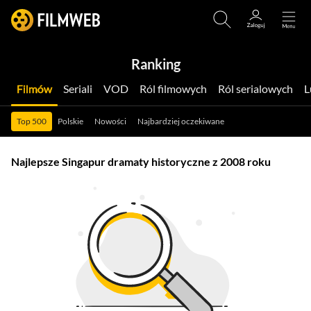
Ranking
Filmów
Seriali
VOD
Ról filmowych
Ról serialowych
Top 500
Polskie
Nowości
Najbardziej oczekiwane
Najlepsze Singapur dramaty historyczne z 2008 roku