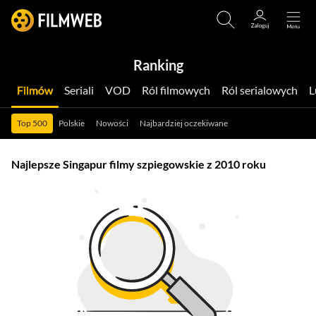
Ranking
Filmów
Seriali
VOD
Ról filmowych
Ról serialowych
Top 500
Polskie
Nowości
Najbardziej oczekiwane
Najlepsze Singapur filmy szpiegowskie z 2010 roku